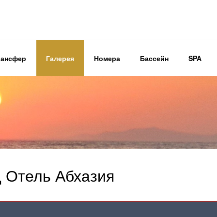
рансфер
Галерея
Номера
Бассейн
SPA
д Отель Абхазия